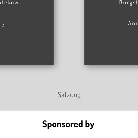
antekow
Burgst
An
de
Satzung
Sponsored by