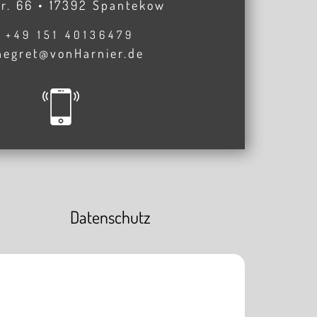
r. 66 • 17392 Spantekow
+49 151 40136479
negret@vonHarnier.de
Datenschutz