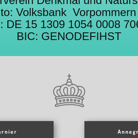
rverein Denkmal und Natur
to: Volksbank Vorpommer
: DE 15 1309 1054 0008 70
BIC: GENODEFIHST
arnier
Annegr