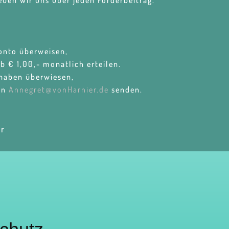
uen wir uns über jeden Förderbeitrag.
konto überweisen,
b € 1,00,- monatlich erteilen.
 haben überwiesen,
 an
Annegret@vonHarnier.de
senden.
er