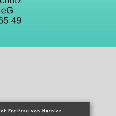
schutz
n eG
65 49
et Freifrau von Harnier